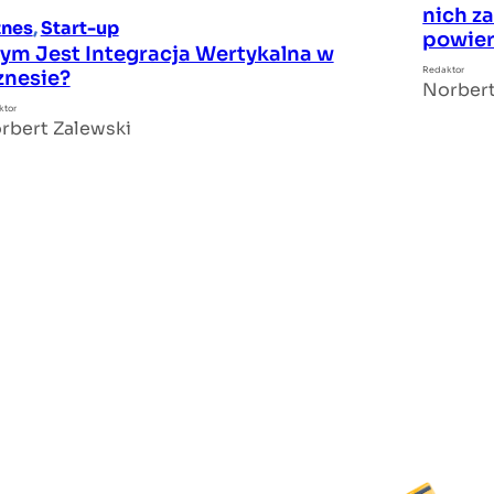
nich za
znes
, 
Start-up
powier
ym Jest Integracja Wertykalna w
Redaktor
znesie?
Norbert
ktor
rbert Zalewski