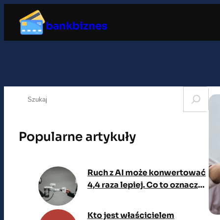
Przejdź
do
bankbiznes
treści
S
e
a
r
Popularne artykuły
c
h
Ruch z AI może konwertować
4,4 raza lepiej. Co to oznacza
dla SEO i e-commerce?
Kto jest właścicielem