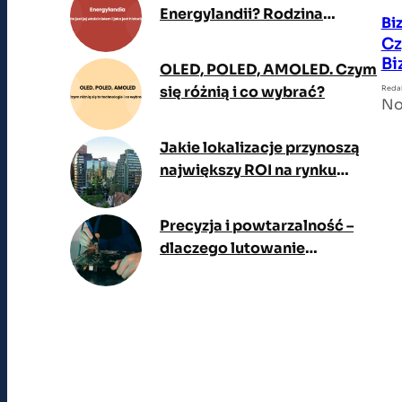
Energylandii? Rodzina
Bi
Goczałów i biznes za setki
Cz
milionów złotych
Bi
OLED, POLED, AMOLED. Czym
się różnią i co wybrać?
Reda
No
Jakie lokalizacje przynoszą
największy ROI na rynku
aparthoteli i najmu
krótkoterminowego w
Precyzja i powtarzalność –
dużych miastach?
dlaczego lutowanie
selektywne to standard w
nowoczesnej produkcji
elektroniki?