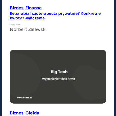
Biznes
, 
Finanse
Ile zarabia fizjoterapeuta prywatnie? Konkretne
kwoty i wyliczenia
Redaktor
Norbert Zalewski
Biznes
, 
Giełda