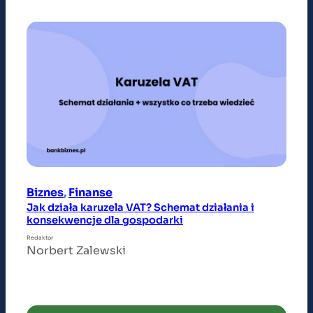
Biznes
, 
Finanse
Jak działa karuzela VAT? Schemat działania i
konsekwencje dla gospodarki
Redaktor
Norbert Zalewski