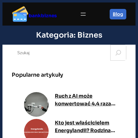
Przejdź
do
Blog
bankbiznes
treści
Kategoria:
Biznes
S
e
a
r
Popularne artykuły
c
h
Ruch z AI może
konwertować 4,4 raza
lepiej. Co to oznacza dla
SEO i e-commerce?
Kto jest właścicielem
Energylandii? Rodzina