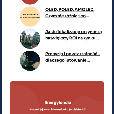
Goczałów i biznes za setki
milionów złotych
OLED, POLED, AMOLED.
Czym się różnią i co
wybrać?
Jakie lokalizacje przynoszą
największy ROI na rynku
aparthoteli i najmu
krótkoterminowego w
Precyzja i powtarzalność –
dużych miastach?
dlaczego lutowanie
selektywne to standard w
nowoczesnej produkcji
elektroniki?