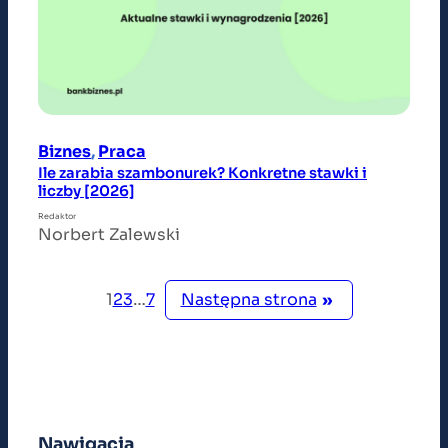
Biznes
, 
Praca
Ile zarabia szambonurek? Konkretne stawki i
liczby [2026]
Redaktor
Norbert Zalewski
Następna strona
»
1
2
3
…
7
Nawigacja