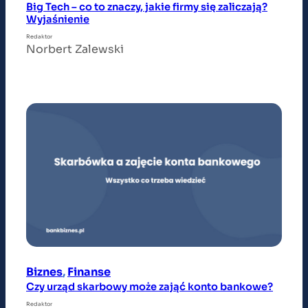
Big Tech – co to znaczy, jakie firmy się zaliczają?
Wyjaśnienie
Redaktor
Norbert Zalewski
Biznes
, 
Finanse
Czy urząd skarbowy może zająć konto bankowe?
Redaktor