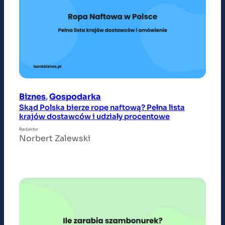
Biznes
, 
Gospodarka
Skąd Polska bierze ropę naftową? Pełna lista
krajów dostawców i udziały procentowe
Redaktor
Norbert Zalewski