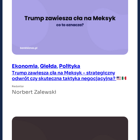
Ekonomia
, 
Giełda
, 
Polityka
Trump zawiesza cła na Meksyk – strategiczny
odwrót czy skuteczna taktyka negocjacyjna?
Redaktor
Norbert Zalewski