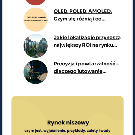
Goczałów i biznes za setki
milionów złotych
OLED, POLED, AMOLED.
Czym się różnią i co
wybrać?
Jakie lokalizacje przynoszą
największy ROI na rynku
aparthoteli i najmu
krótkoterminowego w
Precyzja i powtarzalność –
dużych miastach?
dlaczego lutowanie
selektywne to standard w
nowoczesnej produkcji
elektroniki?