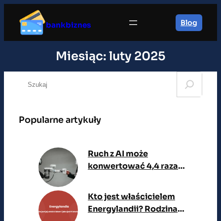
Przejdź
do
Blog
bankbiznes
treści
Miesiąc:
luty 2025
S
e
a
r
Popularne artykuły
c
h
Ruch z AI może
konwertować 4,4 raza
lepiej. Co to oznacza dla
SEO i e-commerce?
Kto jest właścicielem
Energylandii? Rodzina