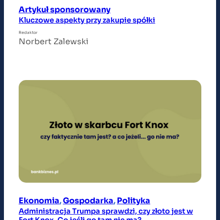
Artykuł sponsorowany
Kluczowe aspekty przy zakupie spółki
Redaktor
Norbert Zalewski
Ekonomia
, 
Gospodarka
, 
Polityka
Administracja Trumpa sprawdzi, czy złoto jest w
Fort Knox. Co jeśli go tam nie ma?