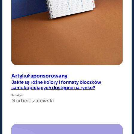
Artykuł sponsorowany
Jakie są różne kolory i formaty bloczków
samokopiujących dostępne na rynku?
Redaktor
Norbert Zalewski