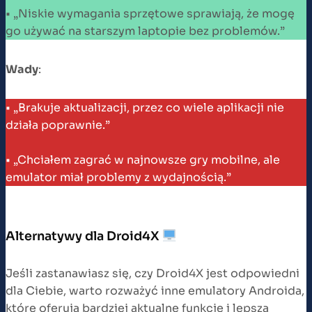
• „Niskie wymagania sprzętowe sprawiają, że mogę
go używać na starszym laptopie bez problemów.”
Wady
:
• „Brakuje aktualizacji, przez co wiele aplikacji nie
działa poprawnie.”
• „Chciałem zagrać w najnowsze gry mobilne, ale
emulator miał problemy z wydajnością.”
Alternatywy dla Droid4X
Jeśli zastanawiasz się, czy Droid4X jest odpowiedni
dla Ciebie, warto rozważyć inne emulatory Androida,
które oferują bardziej aktualne funkcje i lepszą