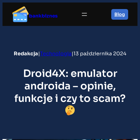
Przejdź
do
Blog
bankbiznes
treści
Redakcja
|
Technologia
|
13 października 2024
Droid4X: emulator
androida – opinie,
funkcje i czy to scam?