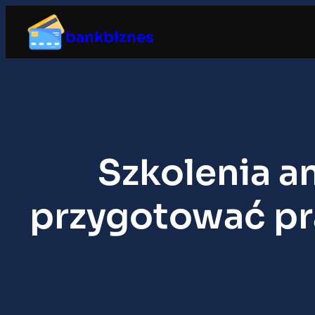
Przejdź
do
bankbiznes
treści
Szkolenia a
przygotować pr