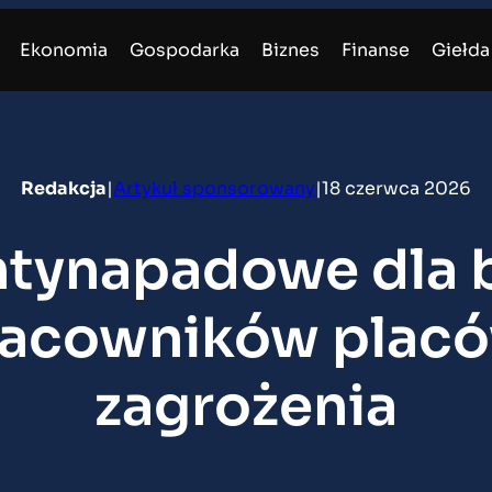
Ekonomia
Gospodarka
Biznes
Finanse
Giełda
Redakcja
|
Artykuł sponsorowany
|
18 czerwca 2026
ntynapadowe dla 
acowników placó
zagrożenia