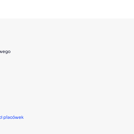
owego
ci placówek