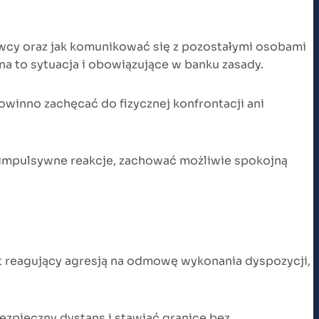
wcy oraz jak komunikować się z pozostałymi osobami
na to sytuacja i obowiązujące w banku zasady.
owinno zachęcać do fizycznej konfrontacji ani
 impulsywne reakcje, zachować możliwie spokojną
t reagujący agresją na odmowę wykonania dyspozycji,
zpieczny dystans i stawiać granice bez