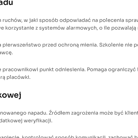
adu
h ruchów, w jaki sposób odpowiadać na polecenia spra
we korzystanie z systemów alarmowych, o ile pozwalają 
a pierwszeństwo przed ochroną mienia. Szkolenie nie p
awcę.
je pracownikowi punkt odniesienia. Pomaga ograniczyć
rą placówki.
kowej
lanowanego napadu. Źródłem zagrożenia może być klien
datkowej weryfikacji.
apięcie, kontrolować sposób komunikacji, zachować be