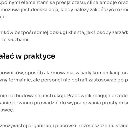
Wspólnymi elementami są presja czasu, silne emocje ora
y możliwa jest deeskalacja, kiedy należy zakończyć ro
ji.
w bezpośredniej obsługi klienta, jak i osoby zarzą
 ze służbami.
ałać w praktyce
cowników, sposób alarmowania, zasady komunikacji ora
y formalnie, ale personel nie potrafi zastosować go p
nie rozbudowanej instrukcji. Pracownik reaguje przed
owanie powinno prowadzić do wypracowania prostych s
rawcę.
zeczywistej organizacji placówki: rozmieszczeniu sta