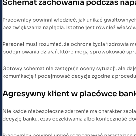
Schemat zachowania podczas nap
Pracownicy powinni wiedzieć, jak unikać gwałtownyc
bez zwiększania napięcia. Istotne jest również właści
Personel musi rozumieć, że ochrona życia i zdrowia m
podejmowania działań, które mogą sprowokować spr
Gotowy schemat nie zastępuje oceny sytuacji, ale da
komunikację i podejmować decyzje zgodne z procedu
Agresywny klient w placówce ban
Nie każde niebezpieczne zdarzenie ma charakter zap
decyzję banku, czas oczekiwania albo konieczność do
Pracownicy powinni umieć rozpoznawać narastające n