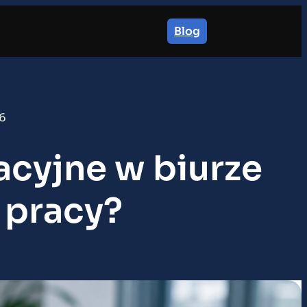
Blog
6
acyjne w biurze
 pracy?