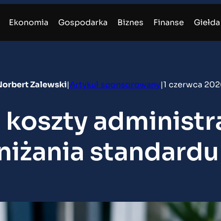
Ekonomia
Gospodarka
Biznes
Finanse
Giełda
orbert Zalewski
|
Artykuł sponsorowany
|
1 czerwca 202
 koszty administr
niżania standardu