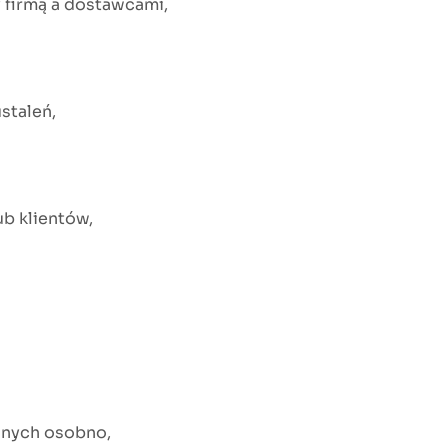
 firmą a dostawcami,
staleń,
b klientów,
anych osobno,