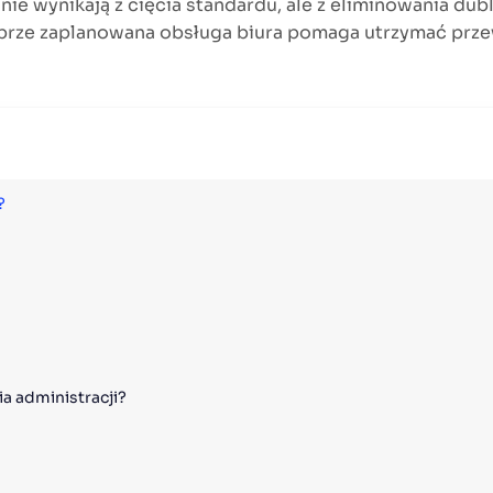
nie wynikają z cięcia standardu, ale z eliminowania du
obrze zaplanowana obsługa biura pomaga utrzymać prze
?
a administracji?