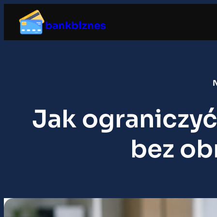
Przejdź
do
bankbiznes
treści
N
Jak ograniczyć
bez ob