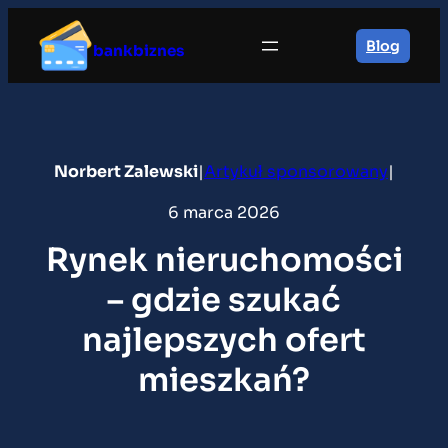
Przejdź
do
Blog
bankbiznes
treści
Norbert Zalewski
|
Artykuł sponsorowany
|
6 marca 2026
Rynek nieruchomości
– gdzie szukać
najlepszych ofert
mieszkań?