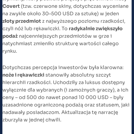
Covert
(tzw. czerwone skiny, dotychczas wyceniane
na zwykle około 30–500 USD za sztukę) w jeden
złoty przedmiot
z najwyższego poziomu rzadkości,
czyli nóż lub rękawiczki. To
radykalnie zwiększyło
podaż
najcenniejszych przedmiotów w grze i
natychmiast zmieniło strukturę wartości całego
rynku.
Dotychczas percepcja inwestorów była klarowna:
noże i rękawiczki
stanowiły absolutny szczyt
hierarchii rzadkości. Uchodziły za luksus dostępny
wyłącznie dla wybranych (i zamożnych graczy), a ich
ceny – od 500 do nawet ponad 10 000 USD – były
uzasadnione ograniczoną podażą oraz statusem, jaki
nadawały posiadaczom. Aktualizacja tę narrację
zburzyła w jednej chwili.