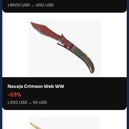
z 8600 USD → 4150 USD
Navaja Crimson Web WW
-53%
z 200 USD → 95 USD