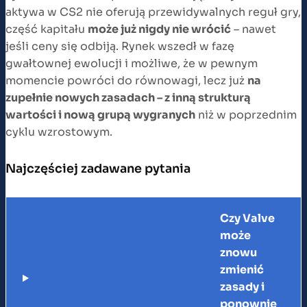
aktywa w CS2 nie oferują przewidywalnych reguł gry,
część kapitału
może już nigdy nie wrócić
– nawet
jeśli ceny się odbiją. Rynek wszedł w fazę
gwałtownej ewolucji i możliwe, że w pewnym
momencie powróci do równowagi, lecz już
na
zupełnie nowych zasadach – z inną strukturą
wartości i nową grupą wygranych
niż w poprzednim
cyklu wzrostowym.
Najczęściej zadawane pytania
Czy Valve
może
znowu
zmienić
zasady i
ponownie