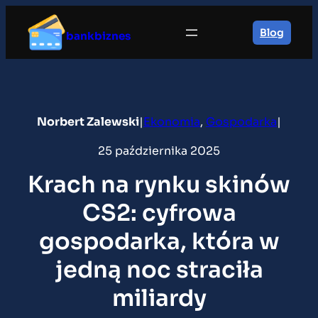
Przejdź
do
Blog
bankbiznes
treści
Norbert Zalewski
|
Ekonomia
, 
Gospodarka
|
25 października 2025
Krach na rynku skinów
CS2: cyfrowa
gospodarka, która w
jedną noc straciła
miliardy