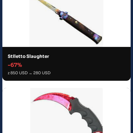
Stiletto Slaughter
-67%
z 850 USD → 280 USD