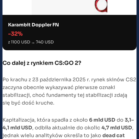
Karambit Doppler FN
-32%
z 1100 USD → 740 USD
Co dalej z rynkiem CS:GO 2?
Po krachu z 23 października 2025 r. rynek skinów CS2
zaczyna obecnie wykazywać pierwsze oznaki
stabilizacji, choć fundamenty tej stabilizacji zdają
się być dość kruche.
Kapitalizacja, która spadła z około
6 mld USD
do
3,1–
4,1 mld USD
, odbiła aktualnie do okolic
4,7 mld USD
,
jednak wielu analityków określa to jako
dead cat