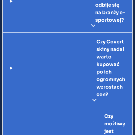
odbije się
na branży e-
sportowej?
Czy Covert
skiny nadal
warto
kupować
po ich
ogromnych
wzrostach
cen?
Czy
możliwy
jest