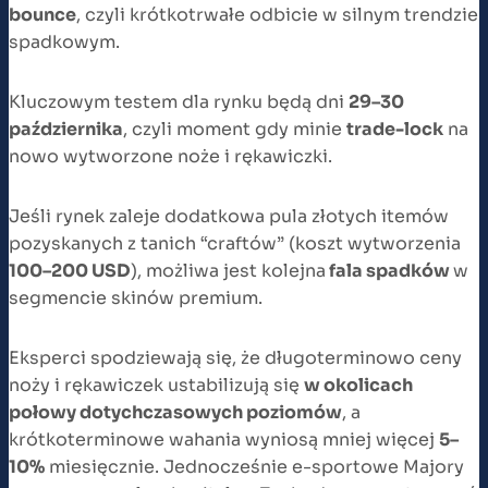
bounce
, czyli krótkotrwałe odbicie w silnym trendzie
spadkowym.
Kluczowym testem dla rynku będą dni
29–30
października
, czyli moment gdy minie
trade-lock
na
nowo wytworzone noże i rękawiczki.
Jeśli rynek zaleje dodatkowa pula złotych itemów
pozyskanych z tanich “craftów” (koszt wytworzenia
100–200 USD
), możliwa jest kolejna
fala spadków
w
segmencie skinów premium.
Eksperci spodziewają się, że długoterminowo ceny
noży i rękawiczek ustabilizują się
w okolicach
połowy dotychczasowych poziomów
, a
krótkoterminowe wahania wyniosą mniej więcej
5–
10%
miesięcznie. Jednocześnie e-sportowe Majory