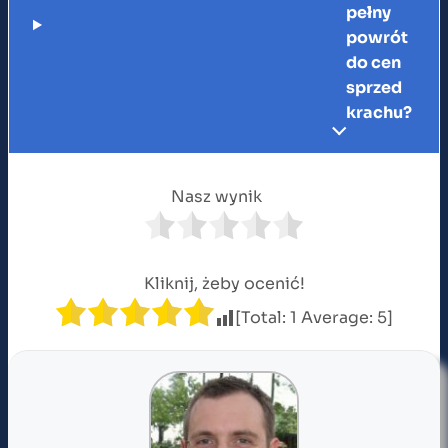
pełny
powrót
do cen
sprzed
krachu?
Nasz wynik
Kliknij, żeby ocenić!
[Total:
1
Average:
5
]