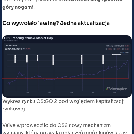
góry nogami
.
Co wywołało lawinę? Jedna aktualizacja
Wykres rynku CS:GO 2 pod względem kapitalizacji
rynkowej
Valve wprowadziło do CS2 nowy mechanizm
wymiany, który pozwala połączyć pięć skinów klasy