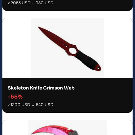
z 2053 USD → 780 USD
Skeleton Knife Crimson Web
-55%
z 1200 USD → 540 USD