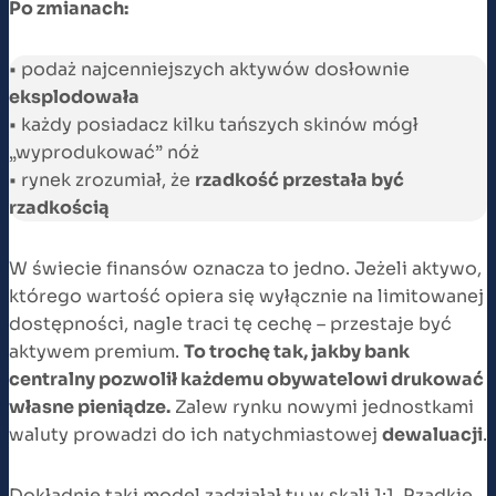
Po zmianach:
• podaż najcenniejszych aktywów dosłownie
eksplodowała
• każdy posiadacz kilku tańszych skinów mógł
„wyprodukować” nóż
• rynek zrozumiał, że
rzadkość przestała być
rzadkością
W świecie finansów oznacza to jedno. Jeżeli aktywo,
którego wartość opiera się wyłącznie na limitowanej
dostępności, nagle traci tę cechę – przestaje być
aktywem premium.
To trochę tak, jakby bank
centralny pozwolił każdemu obywatelowi drukować
własne pieniądze.
Zalew rynku nowymi jednostkami
waluty prowadzi do ich natychmiastowej
dewaluacji
.
Dokładnie taki model zadziałał tu w skali 1:1. Rzadkie