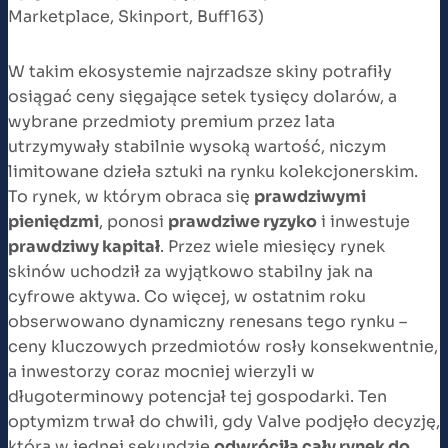
Marketplace, Skinport, Buff163)
W takim ekosystemie najrzadsze skiny potrafiły
osiągać ceny sięgające setek tysięcy dolarów, a
wybrane przedmioty premium przez lata
utrzymywały stabilnie wysoką wartość, niczym
limitowane dzieła sztuki na rynku kolekcjonerskim.
To rynek, w którym obraca się
prawdziwymi
pieniędzmi
, ponosi
prawdziwe ryzyko
i inwestuje
prawdziwy kapitał
. Przez wiele miesięcy rynek
skinów uchodził za wyjątkowo stabilny jak na
cyfrowe aktywa. Co więcej, w ostatnim roku
obserwowano dynamiczny renesans tego rynku –
ceny kluczowych przedmiotów rosły konsekwentnie,
a inwestorzy coraz mocniej wierzyli w
długoterminowy potencjał tej gospodarki. Ten
optymizm trwał do chwili, gdy Valve podjęło decyzję,
która w jednej sekundzie
odwróciła cały rynek do