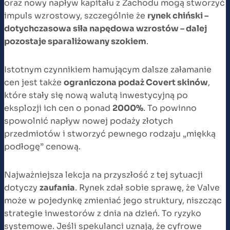
oraz nowy napływ kapitału z Zachodu mogą stworzyć
impuls wzrostowy, szczególnie że
rynek chiński –
dotychczasowa siła napędowa wzrostów – dalej
pozostaje sparaliżowany szokiem
.
Istotnym czynnikiem hamującym dalsze załamanie
cen jest także
ograniczona podaż Covert skinów
,
które stały się nową walutą inwestycyjną po
eksplozji ich cen o ponad
2000%
. To powinno
spowolnić napływ nowej podaży złotych
przedmiotów i stworzyć pewnego rodzaju „miękką
podłogę” cenową.
Najważniejsza lekcja na przyszłość z tej sytuacji
dotyczy
zaufania
. Rynek zdał sobie sprawę, że Valve
może w pojedynkę zmieniać jego struktury, niszcząc
strategie inwestorów z dnia na dzień. To ryzyko
systemowe. Jeśli spekulanci uznają, że cyfrowe