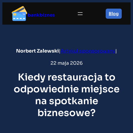
Przejdź
do
Blog
bankbiznes
treści
Norbert Zalewski
|
Artykuł sponsorowany
|
22 maja 2026
Kiedy restauracja to
odpowiednie miejsce
na spotkanie
biznesowe?