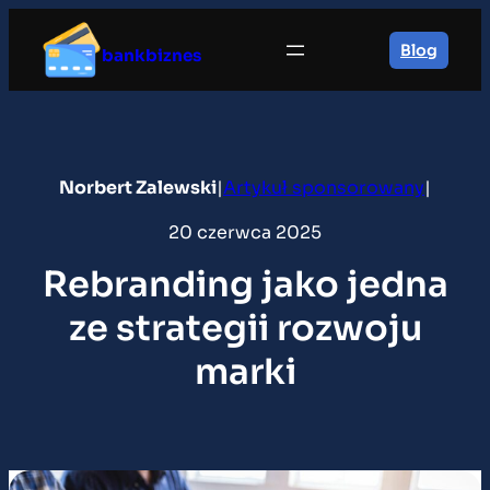
Przejdź
do
Blog
bankbiznes
treści
Norbert Zalewski
|
Artykuł sponsorowany
|
20 czerwca 2025
Rebranding jako jedna
ze strategii rozwoju
marki