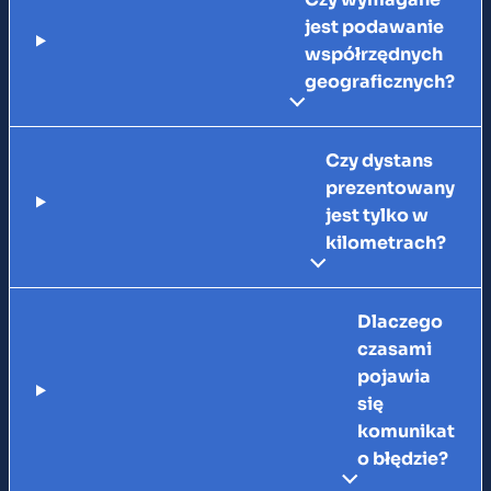
jest podawanie
współrzędnych
geograficznych?
Czy dystans
prezentowany
jest tylko w
kilometrach?
Dlaczego
czasami
pojawia
się
komunikat
o błędzie?