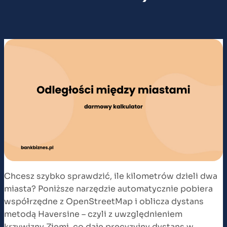
Chcesz szybko sprawdzić, ile kilometrów dzieli dwa
miasta? Poniższe narzędzie automatycznie pobiera
współrzędne z OpenStreetMap i oblicza dystans
metodą Haversine – czyli z uwzględnieniem
krzywizny Ziemi, co daje precyzyjny dystans w