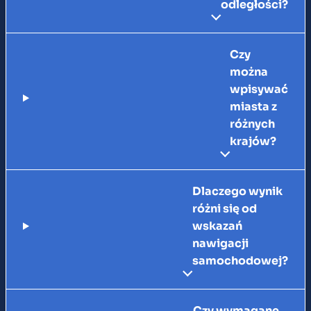
odległości?
Czy
można
wpisywać
miasta z
różnych
krajów?
Dlaczego wynik
różni się od
wskazań
nawigacji
samochodowej?
Czy wymagane