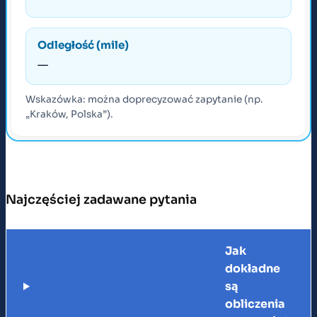
Odległość (mile)
—
Wskazówka: można doprecyzować zapytanie (np.
„Kraków, Polska”).
Najczęściej zadawane pytania
Jak
dokładne
są
obliczenia