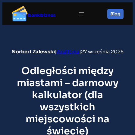
Przejdź
do
Blog
bankbiznes
treści
Norbert Zalewski
|
Analityka
|
27 września 2025
Odległości między
miastami – darmowy
kalkulator (dla
wszystkich
miejscowości na
świecie)