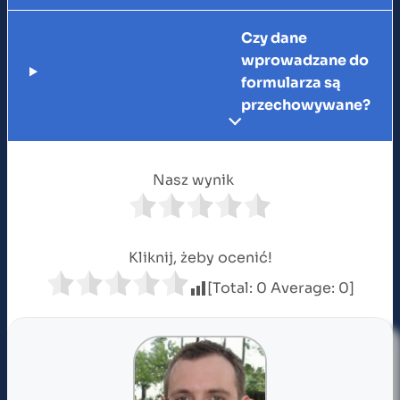
Czy dane
wprowadzane do
formularza są
przechowywane?
Nasz wynik
Kliknij, żeby ocenić!
[Total:
0
Average:
0
]