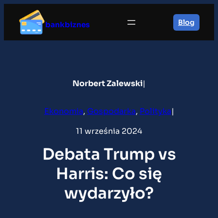
Przejdź
do
Blog
bankbiznes
treści
Norbert Zalewski
|
Ekonomia
, 
Gospodarka
, 
Polityka
|
11 września 2024
Debata Trump vs
Harris: Co się
wydarzyło?