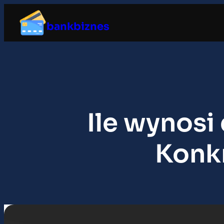
Przejdź
do
bankbiznes
treści
Ile wynosi
Konkr