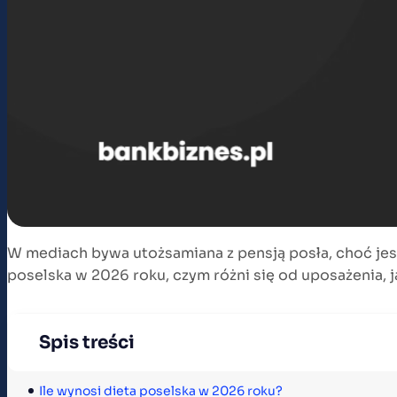
W mediach bywa utożsamiana z pensją posła, choć jest
poselska w 2026 roku, czym różni się od uposażenia, ja
Spis treści
Ile wynosi dieta poselska w 2026 roku?