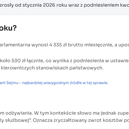
wzrosły od stycznia 2026 roku wraz z podniesieniem kw
roku?
lamentarna wynosi 4 335 zł brutto miesięcznie, a uposa
ło 530 zł łącznie, co wynika z podniesienia w ustawie
a kierowniczych stanowiskach państwowych.
arii Sejmu – najbardziej wiarygodnym źródle w tej sprawie.
em odżywiania. W tym kontekście słowo ma jednak zupe
óży służbowej”. Oznacza zryczałtowany zwrot kosztów po