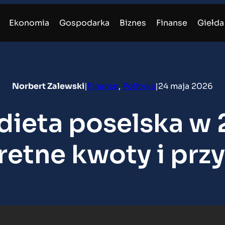
Ekonomia
Gospodarka
Biznes
Finanse
Giełda
Norbert Zalewski
|
Finanse
, 
Polityka
|
24 maja 2026
 dieta poselska w
etne kwoty i prz