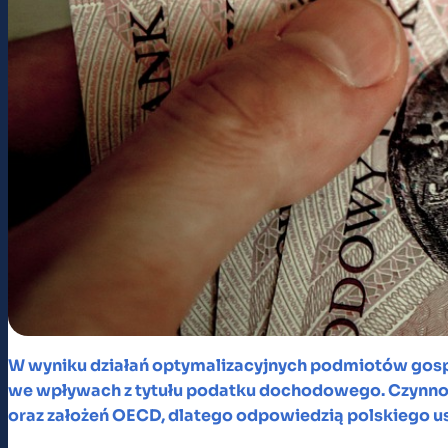
W wyniku działań optymalizacyjnych podmiotów gospo
we wpływach z tytułu podatku dochodowego. Czynnoś
oraz założeń OECD, dlatego odpowiedzią polskieg