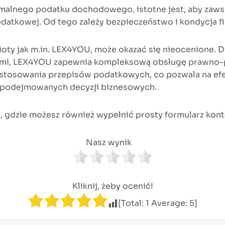
nimalnego podatku dochodowego, istotne jest, aby zaw
odatkowej. Od tego zależy bezpieczeństwo i kondycja f
ioty jak m.in. LEX4YOU, może okazać się nieocenione.
mi, LEX4YOU zapewnia kompleksową obsługę prawno-
ie stosowania przepisów podatkowych, co pozwala na ef
e podejmowanych decyzji biznesowych.
j, gdzie możesz również wypełnić prosty formularz kon
Nasz wynik
Kliknij, żeby ocenić!
[Total:
1
Average:
5
]