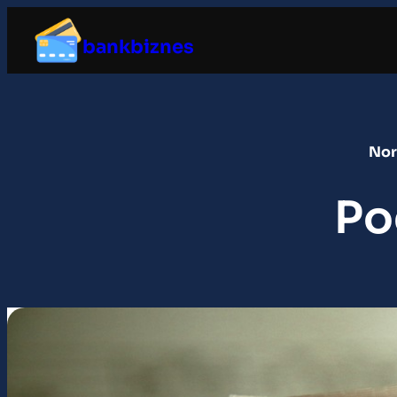
Przejdź
do
bankbiznes
treści
Nor
Po