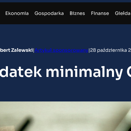
Ekonomia
Gospodarka
Biznes
Finanse
Giełda
bert Zalewski
|
Artykuł sponsorowany
|
28 października 
datek minimalny 