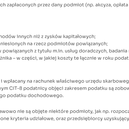
ych zapłaconych przez dany podmiot (np. akcyza, opłata
hodów innych niż z zysków kapitałowych;
poniesionych na rzecz podmiotów powiązanych;
owiązanych z tytułu m.in. usług doradczych, badania ry
użnika – w części, w jakiej koszty te łącznie w roku po
 i wpłacany na rachunek właściwego urzędu skarboweg
m CIT-8 podatnicy objęci zakresem podatku są zobow
nego podatku dochodowego.
owo nie są objęte niektóre podmioty, jak np. rozpoczy
ślone kryteria udziałowe, oraz przedsiębiorcy uzyskują