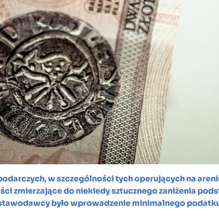
darczych, w szczególności tych operujących na arenie
ci zmierzające do niekiedy sztucznego zaniżenia po
o ustawodawcy było wprowadzenie minimalnego podat