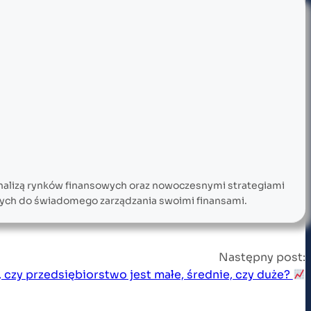
analizą rynków finansowych oraz nowoczesnymi strategiami
innych do świadomego zarządzania swoimi finansami.
Następny post:
 czy przedsiębiorstwo jest małe, średnie, czy duże?