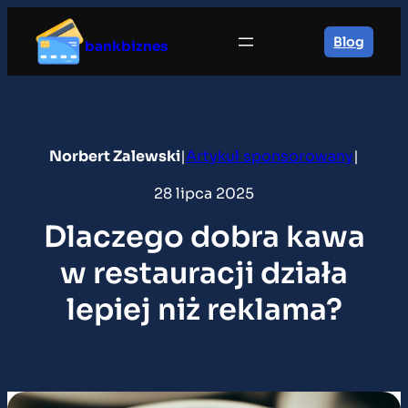
Przejdź
do
Blog
bankbiznes
treści
Norbert Zalewski
|
Artykuł sponsorowany
|
28 lipca 2025
Dlaczego dobra kawa
w restauracji działa
lepiej niż reklama?