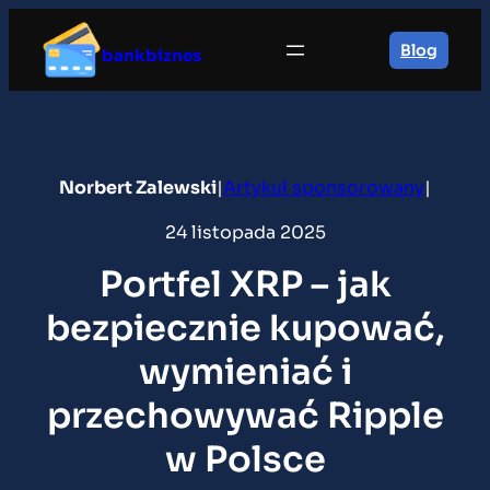
Przejdź
do
Blog
bankbiznes
treści
Norbert Zalewski
|
Artykuł sponsorowany
|
24 listopada 2025
Portfel XRP – jak
bezpiecznie kupować,
wymieniać i
przechowywać Ripple
w Polsce