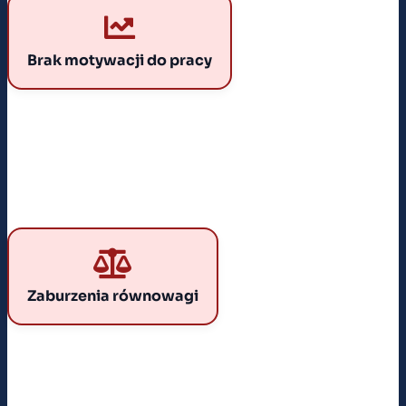
BRAK MOTYWACJI DO PRACY
Równe płace i brak powiązania wynagrodzenia z
efektem pracy prowadziły do spadku wydajności i
Brak motywacji do pracy
ukrytego bezrobocia.
ZABURZENIA RÓWNOWAGI GOSPODARCZEJ
Faworyzowanie przemysłu ciężkiego kosztem sektora
konsumpcyjnego powodowało niedopasowanie
Zaburzenia równowagi
struktury produkcji do potrzeb ludzi.