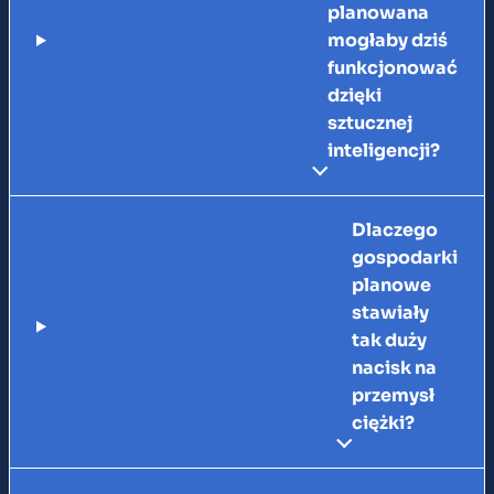
planowana
mogłaby dziś
funkcjonować
dzięki
sztucznej
inteligencji?
Dlaczego
gospodarki
planowe
stawiały
tak duży
nacisk na
przemysł
ciężki?