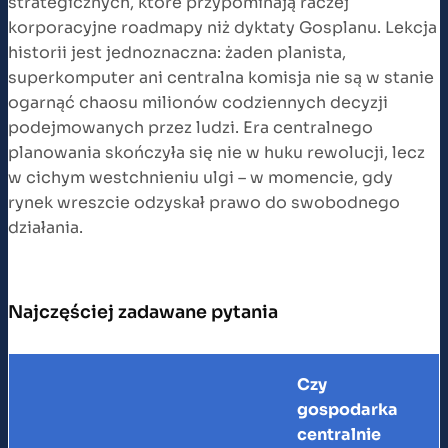
strategicznych, które przypominają raczej
korporacyjne roadmapy niż dyktaty Gosplanu. Lekcja
historii jest jednoznaczna: żaden planista,
superkomputer ani centralna komisja nie są w stanie
ogarnąć chaosu milionów codziennych decyzji
podejmowanych przez ludzi. Era centralnego
planowania skończyła się nie w huku rewolucji, lecz
w cichym westchnieniu ulgi – w momencie, gdy
rynek wreszcie odzyskał prawo do swobodnego
działania.
Najczęściej zadawane pytania
Czy
gospodarka
centralnie