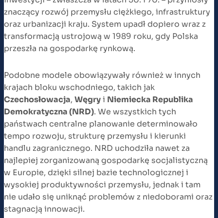
znaczący rozwój przemysłu ciężkiego, infrastruktury
oraz urbanizacji kraju. System upadł dopiero wraz z
transformacją ustrojową w 1989 roku, gdy Polska
przeszła na gospodarkę rynkową.
Podobne modele obowiązywały również w innych
krajach bloku wschodniego, takich jak
Czechosłowacja
,
Węgry
i
Niemiecka Republika
Demokratyczna (NRD)
. We wszystkich tych
państwach centralne planowanie determinowało
tempo rozwoju, strukturę przemysłu i kierunki
handlu zagranicznego. NRD uchodziła nawet za
najlepiej zorganizowaną gospodarkę socjalistyczną
w Europie, dzięki silnej bazie technologicznej i
wysokiej produktywności przemysłu, jednak i tam
nie udało się uniknąć problemów z niedoborami oraz
stagnacją innowacji.