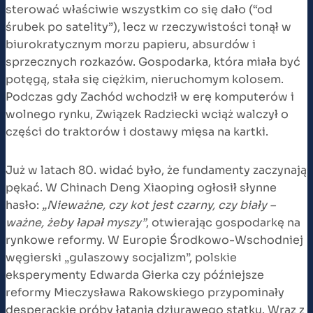
sterować właściwie wszystkim co się dało (“od
śrubek po satelity”), lecz w rzeczywistości tonął w
biurokratycznym morzu papieru, absurdów i
sprzecznych rozkazów. Gospodarka, która miała być
potęgą, stała się ciężkim, nieruchomym kolosem.
Podczas gdy Zachód wchodził w erę komputerów i
wolnego rynku, Związek Radziecki wciąż walczył o
części do traktorów i dostawy mięsa na kartki.
Już w latach 80. widać było, że fundamenty zaczynają
pękać. W Chinach Deng Xiaoping ogłosił słynne
hasło:
„Nieważne, czy kot jest czarny, czy biały –
ważne, żeby łapał myszy”
, otwierając gospodarkę na
rynkowe reformy. W Europie Środkowo-Wschodniej
węgierski „gulaszowy socjalizm”, polskie
eksperymenty Edwarda Gierka czy późniejsze
reformy Mieczysława Rakowskiego przypominały
desperackie próby łatania dziurawego statku. Wraz z