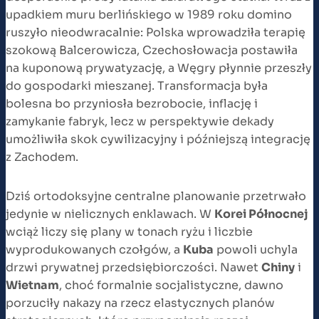
upadkiem muru berlińskiego w 1989 roku domino
ruszyło nieodwracalnie: Polska wprowadziła terapię
szokową Balcerowicza, Czechosłowacja postawiła
na kuponową prywatyzację, a Węgry płynnie przeszły
do gospodarki mieszanej. Transformacja była
bolesna bo przyniosła bezrobocie, inflację i
zamykanie fabryk, lecz w perspektywie dekady
umożliwiła skok cywilizacyjny i późniejszą integrację
z Zachodem.
Dziś ortodoksyjne centralne planowanie przetrwało
jedynie w nielicznych enklawach. W
Korei Północnej
wciąż liczy się plany w tonach ryżu i liczbie
wyprodukowanych czołgów, a
Kuba
powoli uchyla
drzwi prywatnej przedsiębiorczości. Nawet
Chiny
i
Wietnam
, choć formalnie socjalistyczne, dawno
porzuciły nakazy na rzecz elastycznych planów