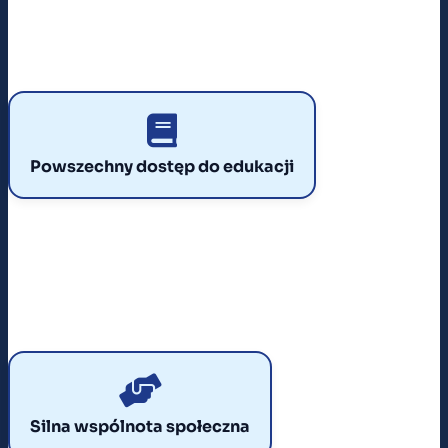
POWSZECHNY DOSTĘP DO EDUKACJI
Nauka była bezpłatna i dostępna dla każdego. Dzięki
Powszechny dostęp do edukacji
temu znacząco wzrosła liczba osób z wykształceniem
średnim i wyższym, szczególnie w krajach bloku
wschodniego.
SILNA WSPÓLNOTA SPOŁECZNA
Gospodarka planowa wzmacniała więzi międzyludzkie i
Silna wspólnota społeczna
solidarność. Wspólny cel gospodarczy budował