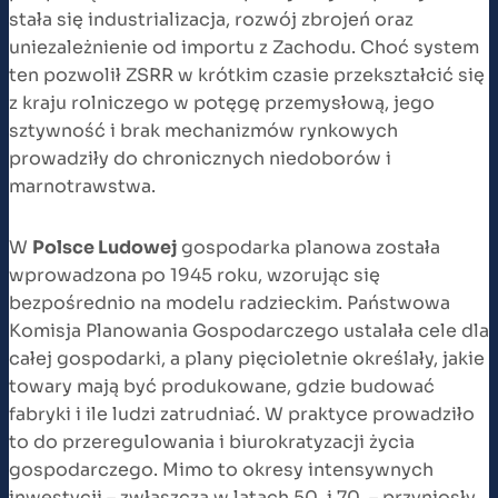
stała się industrializacja, rozwój zbrojeń oraz
uniezależnienie od importu z Zachodu. Choć system
ten pozwolił ZSRR w krótkim czasie przekształcić się
z kraju rolniczego w potęgę przemysłową, jego
sztywność i brak mechanizmów rynkowych
prowadziły do chronicznych niedoborów i
marnotrawstwa.
W
Polsce Ludowej
gospodarka planowa została
wprowadzona po 1945 roku, wzorując się
bezpośrednio na modelu radzieckim. Państwowa
Komisja Planowania Gospodarczego ustalała cele dla
całej gospodarki, a plany pięcioletnie określały, jakie
towary mają być produkowane, gdzie budować
fabryki i ile ludzi zatrudniać. W praktyce prowadziło
to do przeregulowania i biurokratyzacji życia
gospodarczego. Mimo to okresy intensywnych
inwestycji – zwłaszcza w latach 50. i 70. – przyniosły