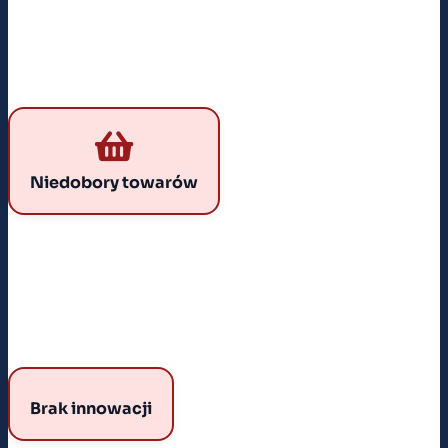
NIEDOBORY TOWARÓW
Brak cen i konkurencji prowadził do kolejek, kartek i
reglamentacji. System nie potrafił zaspokoić
Niedobory towarów
podstawowych potrzeb konsumpcyjnych.
BRAK INNOWACJI
Brak innowacji
Bez presji zysku i konkurencji przedsiębiorstwa nie
wdrażały nowych technologii. Z czasem system zaczął