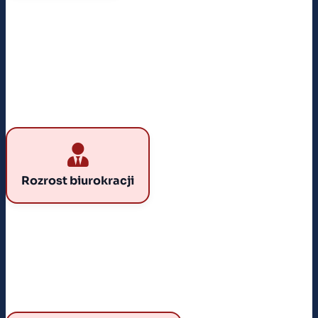
odstawać od gospodarek rynkowych.
ROZROST BIUROKRACJI
Każda decyzja wymagała akceptacji urzędników. Z
czasem to administracja, a nie produkcja, zaczęła
Rozrost biurokracji
pochłaniać zasoby.