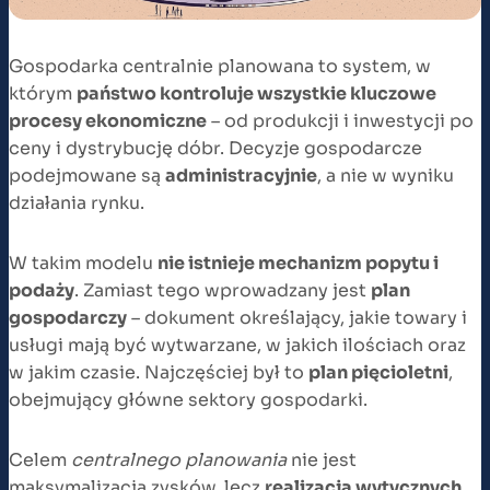
Gospodarka centralnie planowana to system, w
którym
państwo kontroluje wszystkie kluczowe
procesy ekonomiczne
– od produkcji i inwestycji po
ceny i dystrybucję dóbr. Decyzje gospodarcze
podejmowane są
administracyjnie
, a nie w wyniku
działania rynku.
W takim modelu
nie istnieje mechanizm popytu i
podaży
. Zamiast tego wprowadzany jest
plan
gospodarczy
– dokument określający, jakie towary i
usługi mają być wytwarzane, w jakich ilościach oraz
w jakim czasie. Najczęściej był to
plan pięcioletni
,
obejmujący główne sektory gospodarki.
Celem
centralnego planowania
nie jest
maksymalizacja zysków, lecz
realizacja wytycznych