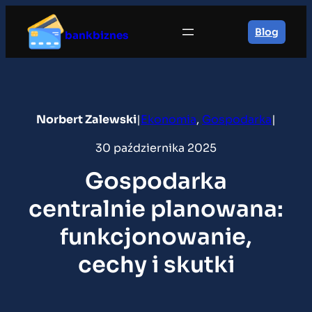
Przejdź
do
Blog
bankbiznes
treści
Norbert Zalewski
|
Ekonomia
, 
Gospodarka
|
30 października 2025
Gospodarka
centralnie planowana:
funkcjonowanie,
cechy i skutki