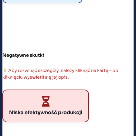
poczucie przynależności i współodpowiedzialności za
kraj.
Negatywne skutki
Aby rozwinąć szczegóły, należy kliknąć na kartę – po
kliknięciu wyświetli się jej opis.
NISKA EFEKTYWNOŚĆ PRODUKCJI
Realizowano plan ilościowy, a nie rynkowy.
Produkowano to, co nakazano, nie to, czego ludzie
Niska efektywność produkcji
potrzebowali, przez co marnowano zasoby.