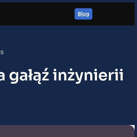
Blog
25
 gałąź inżynierii