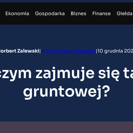
Ekonomia
Gospodarka
Biznes
Finanse
Giełda
orbert Zalewski
|
Artykuł sponsorowany
|
10 grudnia 20
ym zajmuje się ta
gruntowej?