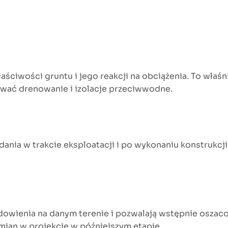
ściwości gruntu i jego reakcji na obciążenia. To właśn
tować drenowanie i izolacje przeciwwodne.
nia w trakcie eksploatacji i po wykonaniu konstrukcj
owienia na danym terenie i pozwalają wstępnie oszaco
mian w projekcie w późniejszym etapie.