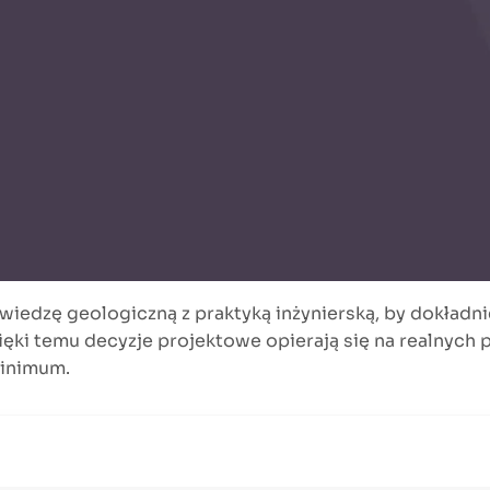
y wiedzę geologiczną z praktyką inżynierską, by dokładn
ki temu decyzje projektowe opierają się na realnych p
minimum.