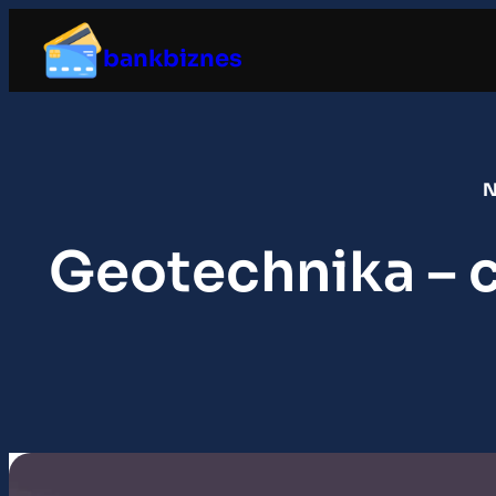
Przejdź
do
bankbiznes
treści
N
Geotechnika – cz