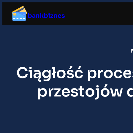
Przejdź
do
bankbiznes
treści
Ciągłość proce
przestojów d