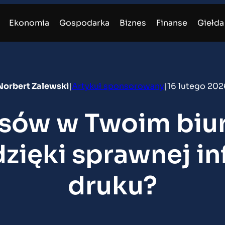
Ekonomia
Gospodarka
Biznes
Finanse
Giełda
Norbert Zalewski
|
Artykuł sponsorowany
|
16 lutego 202
sów w Twoim biur
zięki sprawnej in
druku?