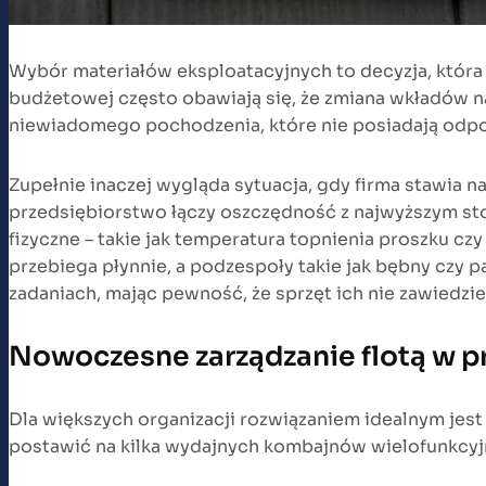
Wybór materiałów eksploatacyjnych to decyzja, która 
budżetowej często obawiają się, że zmiana wkładów n
niewiadomego pochodzenia, które nie posiadają odp
Zupełnie inaczej wygląda sytuacja, gdy firma stawia 
przedsiębiorstwo łączy oszczędność z najwyższym sto
fizyczne – takie jak temperatura topnienia proszku c
przebiega płynnie, a podzespoły takie jak bębny czy 
zadaniach, mając pewność, że sprzęt ich nie zawiedz
Nowoczesne zarządzanie flotą w p
Dla większych organizacji rozwiązaniem idealnym jest
postawić na kilka wydajnych kombajnów wielofunkcyjn