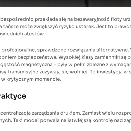
bezpośrednio przekłada się na bezawaryjność floty urz
a tańsze może zwiększyć ryzyko usterek. Jest to prawd
owiednich atestów.
na profesjonalne, sprawdzone rozwiązania alternatywne
pniem bezpieczeństwa. Wysokiej klasy zamienniki są p
zy gęstość magnetyczna – były w pełni zbieżne z wymaga
pasy transmisyjne zużywają się wolniej. To inwestycja 
ie w krytycznym momencie.
raktyce
 centralizacja zarządzania drukiem. Zamiast wielu roz
ych. Taki model pozwala na łatwiejszą kontrolę nad za