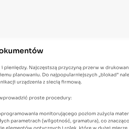
 dokumentów
 i pieniędzy. Najczęstszą przyczyną przerw w drukowani
iemu planowaniu. Do najpopularniejszych „blokad” nale
kacji urządzenia z siecią firmową.
 wprowadzić proste procedury:
programowania monitorującego poziom zużycia materi
łych parametrach (wilgotność, gramatura), co znacząc
e elementów optycznych i rolek, które w dużej mierze 