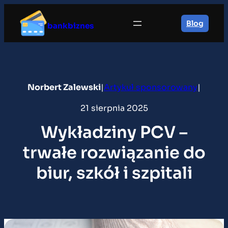
Przejdź
do
Blog
bankbiznes
treści
Norbert Zalewski
|
Artykuł sponsorowany
|
21 sierpnia 2025
Wykładziny PCV –
trwałe rozwiązanie do
biur, szkół i szpitali