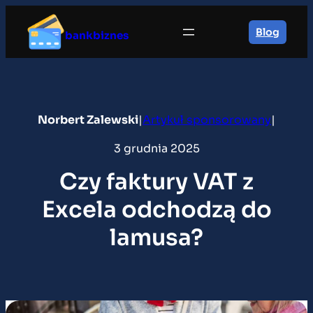
Przejdź
do
Blog
bankbiznes
treści
Norbert Zalewski
|
Artykuł sponsorowany
|
3 grudnia 2025
Czy faktury VAT z
Excela odchodzą do
lamusa?