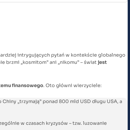
ajbardziej intrygujących pytań w kontekście globalnego
 brzmi „kosmitom” ani „nikomu” – świat
jest
stemu finansowego
. Oto główni wierzyciele:
lko Chiny „trzymają” ponad 800 mld USD długu USA, a
czególnie w czasach kryzysów – tzw. luzowanie