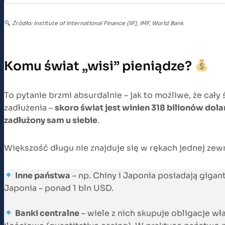
Źródło: Institute of International Finance (IIF), IMF, World Bank
Komu świat „wisi” pieniądze?
To pytanie brzmi absurdalnie – jak to możliwe, że cały
zadłużenia –
skoro świat jest winien 318 bilionów dol
zadłużony sam u siebie
.
Większość długu nie znajduje się w rękach jednej zewnę
Inne państwa
– np. Chiny i Japonia posiadają giga
Japonia – ponad 1 bln USD.
Banki centralne
– wiele z nich skupuje obligacje wł