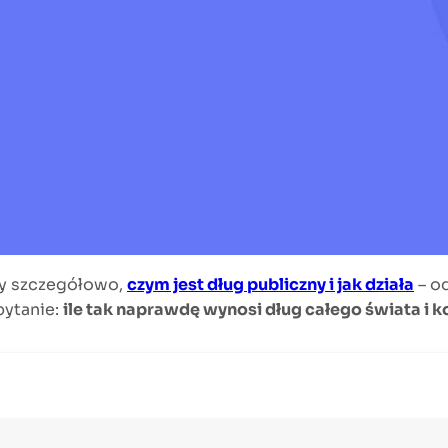
my szczegółowo,
czym jest dług publiczny i jak działa
– od
pytanie:
ile tak naprawdę wynosi dług całego świata i k