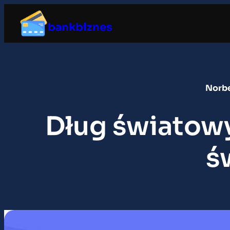
Przejdź
do
bankbiznes
treści
Norbe
Dług światowy
ś