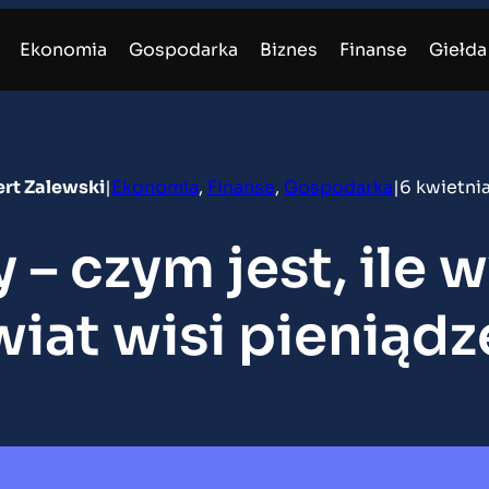
Ekonomia
Gospodarka
Biznes
Finanse
Giełda
rt Zalewski
|
Ekonomia
, 
Finanse
, 
Gospodarka
|
6 kwietni
 – czym jest, ile 
wiat wisi pieniądz