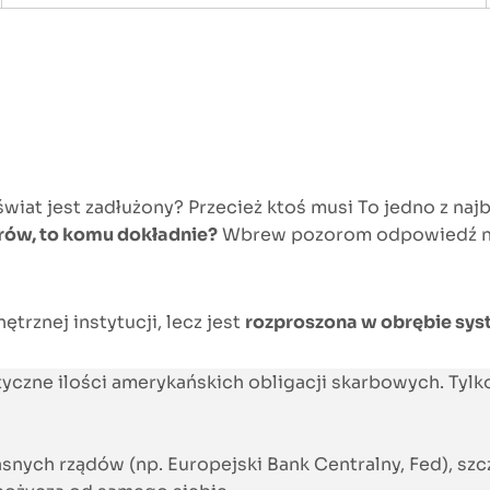
 świat jest zadłużony? Przecież ktoś musi To jedno z n
arów, to komu dokładnie?
Wbrew pozorom odpowiedź nie
trznej instytucji, lecz jest
rozproszona w obrębie sy
ntyczne ilości amerykańskich obligacji skarbowych. Ty
asnych rządów (np. Europejski Bank Centralny, Fed), sz