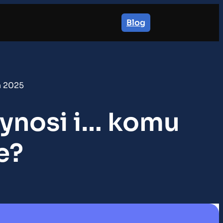
Blog
a 2025
wynosi i… komu
e?