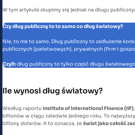
W tym artykule skupimy się jednak na długu publicznym
Czy dług publiczny to to samo co dług światowy?
Nie, to nie to samo. Dług publiczny to zadłużenie ko
publicznych (państwowych), prywatnych (firm i gos
Czyli:
dług publiczny to tylko część długu światowego
Ile wynosi dług światowy?
Według raportu
Institute of International Finance (IIF)
bilionów w ciągu zaledwie jednego roku. To najwyższy
biliony dolarów. A to oznacza, że
świat jako całość za