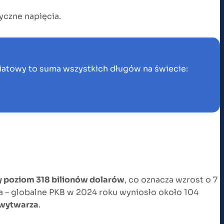
yczne napięcia.
światowy to suma wszystkich długów na świecie:
y poziom 318 bilionów dolarów
, co oznacza wzrost o 7
ia – globalne PKB w 2024 roku wyniosło około 104
e wytwarza
.