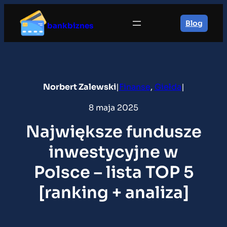
Przejdź
do
Blog
bankbiznes
treści
Norbert Zalewski
|
Finanse
, 
Giełda
|
8 maja 2025
Największe fundusze
inwestycyjne w
Polsce – lista TOP 5
[ranking + analiza]