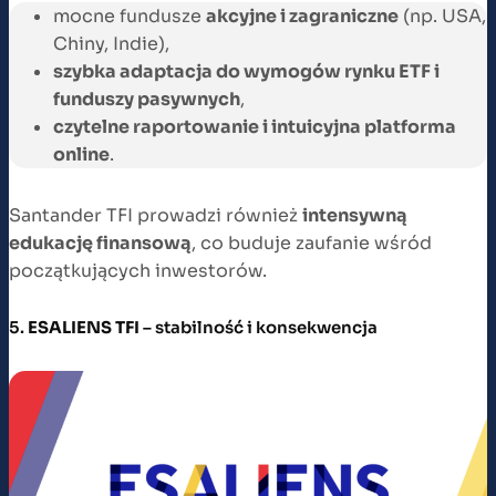
mocne fundusze
akcyjne i zagraniczne
(np. USA,
Chiny, Indie),
szybka adaptacja do wymogów rynku ETF i
funduszy pasywnych
,
czytelne raportowanie i intuicyjna platforma
online
.
Santander TFI prowadzi również
intensywną
edukację finansową
, co buduje zaufanie wśród
początkujących inwestorów.
5.
ESALIENS TFI
– stabilność i konsekwencja