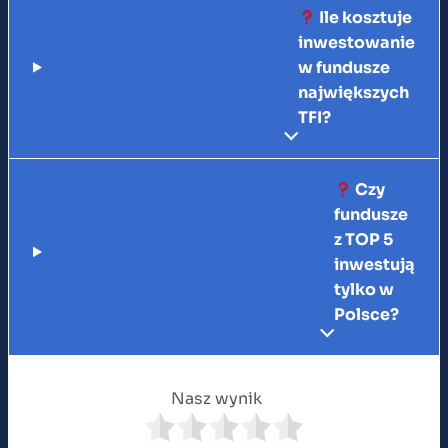
Ile kosztuje
inwestowanie
w fundusze
największych
TFI?
Czy
fundusze
z TOP 5
inwestują
tylko w
Polsce?
Nasz wynik