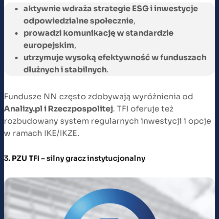
aktywnie wdraża strategie ESG i inwestycje
odpowiedzialne społecznie
,
prowadzi komunikację w standardzie
europejskim
,
utrzymuje wysoką efektywność w funduszach
dłużnych i stabilnych
.
Fundusze NN często zdobywają wyróżnienia od
Analizy.pl i Rzeczpospolitej
. TFI oferuje też
rozbudowany system regularnych inwestycji i opcje
w ramach IKE/IKZE.
3.
PZU TFI
– silny gracz instytucjonalny