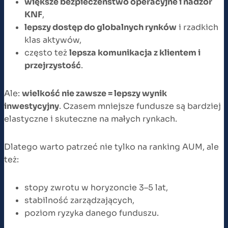
większe bezpieczeństwo operacyjne i nadzór
KNF
,
lepszy dostęp do globalnych rynków
i rzadkich
klas aktywów,
często też
lepsza komunikacja z klientem i
przejrzystość
.
Ale:
wielkość nie zawsze = lepszy wynik
inwestycyjny
. Czasem mniejsze fundusze są bardziej
elastyczne i skuteczne na małych rynkach.
Dlatego warto patrzeć nie tylko na ranking AUM, ale
też:
stopy zwrotu w horyzoncie 3–5 lat,
stabilność zarządzających,
poziom ryzyka danego funduszu.