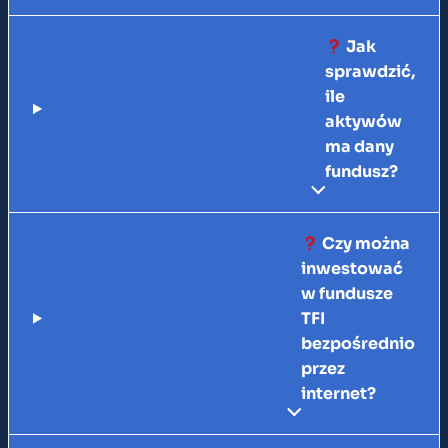
Jak
sprawdzić,
ile
aktywów
ma dany
fundusz?
Czy można
inwestować
w fundusze
TFI
bezpośrednio
przez
internet?