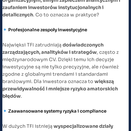
organizacyjnym, silnym zapleczem analitycznym i
zaufaniem inwestorów instytucjonalnych i
detalicznych
. Co to oznacza w praktyce?
Profesjonalne zespoły inwestycyjne
Najwięksi TFI zatrudniają
doświadczonych
zarządzających, analityków i strategów
, często z
międzynarodowym CV. Dzięki temu ich decyzje
inwestycyjne są nie tylko precyzyjne, ale również
zgodne z globalnymi trendami i standardami
branżowymi. Dla inwestora oznacza to
większą
przewidywalność i mniejsze ryzyko amatorskich
błędów
.
Zaawansowane systemy ryzyka i compliance
W dużych TFI istnieją
wyspecjalizowane działy