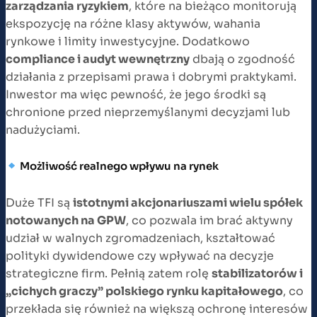
zarządzania ryzykiem
, które na bieżąco monitorują
ekspozycję na różne klasy aktywów, wahania
rynkowe i limity inwestycyjne. Dodatkowo
compliance i audyt wewnętrzny
dbają o zgodność
działania z przepisami prawa i dobrymi praktykami.
Inwestor ma więc pewność, że jego środki są
chronione przed nieprzemyślanymi decyzjami lub
nadużyciami.
Możliwość realnego wpływu na rynek
Duże TFI są
istotnymi akcjonariuszami wielu spółek
notowanych na GPW
, co pozwala im brać aktywny
udział w walnych zgromadzeniach, kształtować
polityki dywidendowe czy wpływać na decyzje
strategiczne firm. Pełnią zatem rolę
stabilizatorów i
„cichych graczy” polskiego rynku kapitałowego
, co
przekłada się również na większą ochronę interesów