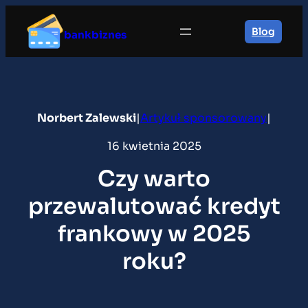
Przejdź
do
Blog
bankbiznes
treści
Norbert Zalewski
|
Artykuł sponsorowany
|
16 kwietnia 2025
Czy warto
przewalutować kredyt
frankowy w 2025
roku?