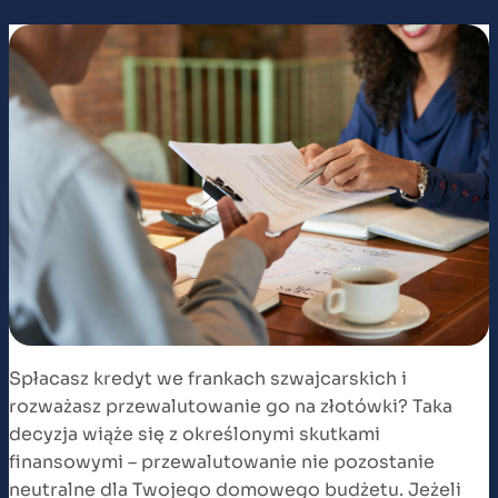
Spłacasz kredyt we frankach szwajcarskich i
rozważasz przewalutowanie go na złotówki? Taka
decyzja wiąże się z określonymi skutkami
finansowymi – przewalutowanie nie pozostanie
neutralne dla Twojego domowego budżetu. Jeżeli