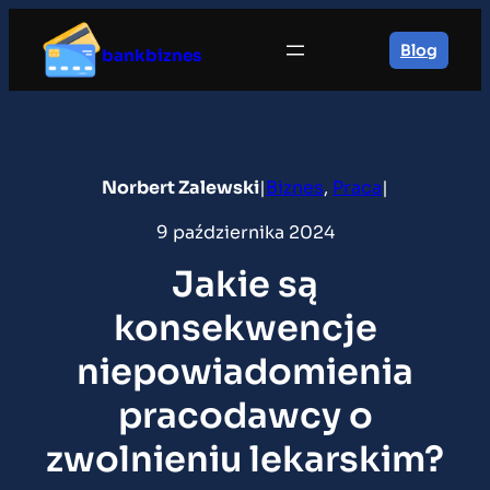
Przejdź
do
Blog
bankbiznes
treści
Norbert Zalewski
|
Biznes
, 
Praca
|
9 października 2024
Jakie są
konsekwencje
niepowiadomienia
pracodawcy o
zwolnieniu lekarskim?