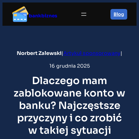
Przejdź
do
Blog
bankbiznes
treści
Norbert Zalewski
|
Artykuł sponsorowany
|
16 grudnia 2025
Dlaczego mam
zablokowane konto w
banku? Najczęstsze
przyczyny i co zrobić
w takiej sytuacji