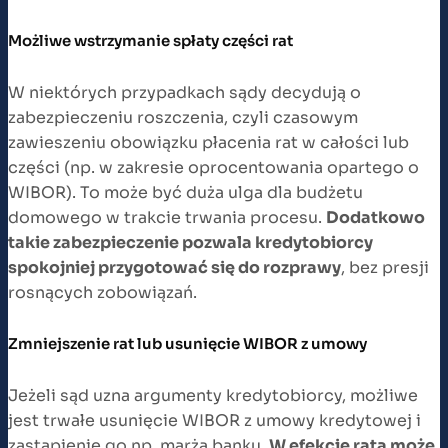
Możliwe wstrzymanie spłaty części rat
W niektórych przypadkach sądy decydują o
zabezpieczeniu roszczenia, czyli czasowym
zawieszeniu obowiązku płacenia rat w całości lub
części (np. w zakresie oprocentowania opartego o
WIBOR). To może być duża ulga dla budżetu
domowego w trakcie trwania procesu.
Dodatkowo
takie zabezpieczenie pozwala kredytobiorcy
spokojniej przygotować się do rozprawy
, bez presji
rosnących zobowiązań.
Zmniejszenie rat lub usunięcie WIBOR z umowy
Jeżeli sąd uzna argumenty kredytobiorcy, możliwe
jest trwałe usunięcie WIBOR z umowy kredytowej i
zastąpienie go np. marżą banku.
W efekcie rata może