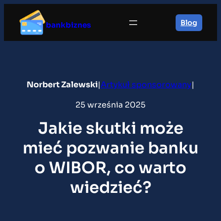
Przejdź
do
Blog
bankbiznes
treści
Norbert Zalewski
|
Artykuł sponsorowany
|
25 września 2025
Jakie skutki może
mieć pozwanie banku
o WIBOR, co warto
wiedzieć?