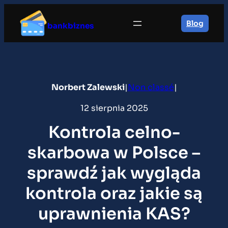
Przejdź
do
Blog
bankbiznes
treści
Norbert Zalewski
|
Non classé
|
12 sierpnia 2025
Kontrola celno-
skarbowa w Polsce –
sprawdź jak wygląda
kontrola oraz jakie są
uprawnienia KAS?